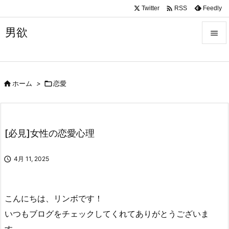

Twitter
Feedly
RSS
男欲


メニュ


ホーム
>

恋愛
サイド

前へ

[必見]女性の恋愛心理
次へ


4月 11, 2025
検索
こんにちは、リンボです！
いつもブログをチェックしてくれてありがとうございま