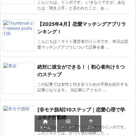
こんにちは、リンボです。 いきなりですが、あな
たは「聞き上手」と言われたこと、あ ...
【2025年4月】恋愛マッチングアプリラ
ンキング！
こんにちは！サイト運営者のリンボです。本日は恋
愛マッチングアプリについて記事を書 ...
絶対に彼女ができる！｜初心者向け５つ
のステップ
この記事では女性と付き合うための手順を紹介する
記事になります。 当記事にアクセス ...
[非モテ脱却]10ステップ｜恋愛心理で学
ぶモテ行動術



メニュー
上へ
こんにちは、恋愛心理アドバイザーのリンボです。
ホーム
このブログでは、かつて僕が経験した ...